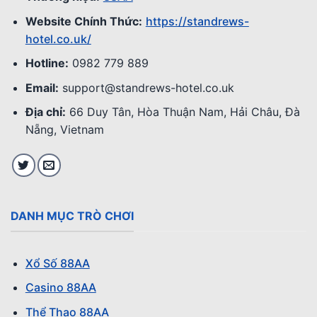
Website Chính Thức:
https://standrews-
hotel.co.uk/
Hotline:
0982 779 889
Email:
support@standrews-hotel.co.uk
Địa chỉ:
66 Duy Tân, Hòa Thuận Nam, Hải Châu, Đà
Nẵng, Vietnam
DANH MỤC TRÒ CHƠI
Xổ Số 88AA
Casino 88AA
Thể Thao 88AA