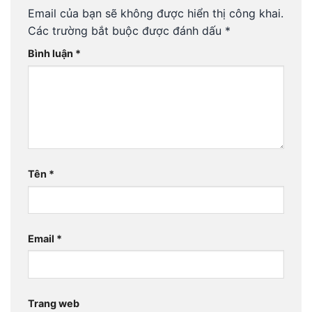
Email của bạn sẽ không được hiển thị công khai.
Các trường bắt buộc được đánh dấu
*
Bình luận
*
Tên
*
Email
*
Trang web