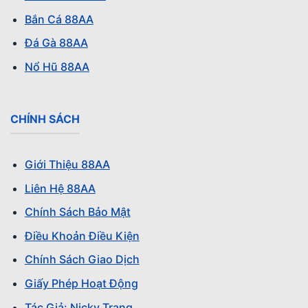
Bắn Cá 88AA
Đá Gà 88AA
Nổ Hũ 88AA
CHÍNH SÁCH
Giới Thiệu 88AA
Liên Hệ 88AA
Chính Sách Bảo Mật
Điều Khoản Điều Kiện
Chính Sách Giao Dịch
Giấy Phép Hoạt Động
Tác Giả: Nicky Trang