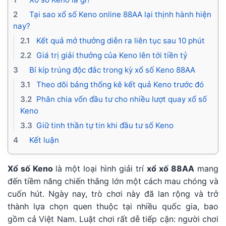
2
Tại sao xổ số Keno online 88AA lại thịnh hành hiện
nay?
2.1
Kết quả mở thưởng diễn ra liên tục sau 10 phút
2.2
Giá trị giải thưởng của Keno lên tới tiền tỷ
3
Bí kíp trúng độc đắc trong kỳ xổ số Keno 88AA
3.1
Theo dõi bảng thống kê kết quả Keno trước đó
3.2
Phân chia vốn đầu tư cho nhiều lượt quay xổ số
Keno
3.3
Giữ tinh thần tự tin khi đầu tư số Keno
4
Kết luận
Xổ số Keno
là một loại hình giải trí
xổ xố 88AA
mang
đến tiềm năng chiến thắng lớn một cách mau chóng và
cuốn hút. Ngày nay, trò chơi này đã lan rộng và trở
thành lựa chọn quen thuộc tại nhiều quốc gia, bao
gồm cả Việt Nam. Luật chơi rất dễ tiếp cận: người chơi