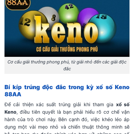
Cơ cấu giải thưởng phong phú, từ giải nhỏ đến các giải độc
đắc
Bí kíp trúng độc đắc trong kỳ xổ số Keno
88AA
Để cải thiện xác suất trúng giải khi tham gia
xổ số
Keno
, điều tiên quyết là bạn phải hiểu rõ cơ chế vận
hành của trò chơi này. Bên cạnh đó, việc khéo léo áp
dụng một vài mẹo nhỏ và chiến thuật thông minh sẽ