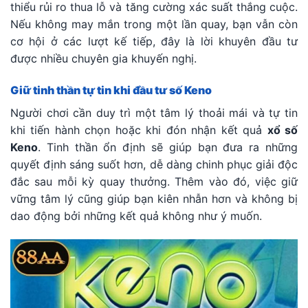
thiểu rủi ro thua lỗ và tăng cường xác suất thắng cuộc.
Nếu không may mắn trong một lần quay, bạn vẫn còn
cơ hội ở các lượt kế tiếp, đây là lời khuyên đầu tư
được nhiều chuyên gia khuyến nghị.
Giữ tinh thần tự tin khi đầu tư số Keno
Người chơi cần duy trì một tâm lý thoải mái và tự tin
khi tiến hành chọn hoặc khi đón nhận kết quả
xổ số
Keno
. Tinh thần ổn định sẽ giúp bạn đưa ra những
quyết định sáng suốt hơn, dễ dàng chinh phục giải độc
đắc sau mỗi kỳ quay thưởng. Thêm vào đó, việc giữ
vững tâm lý cũng giúp bạn kiên nhẫn hơn và không bị
dao động bởi những kết quả không như ý muốn.