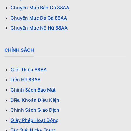
Chuyên Mục Bắn Cá 88AA
Chuyên Mục Đá Gà 88AA
Chuyên Mục Nổ Hũ 88AA
CHÍNH SÁCH
Giới Thiệu 88AA
Liên Hệ 88AA
Chính Sách Bảo Mật
Điều Khoản Điều Kiện
Chính Sách Giao Dịch
Giấy Phép Hoạt Động
Tác Giả: Nicky Trang