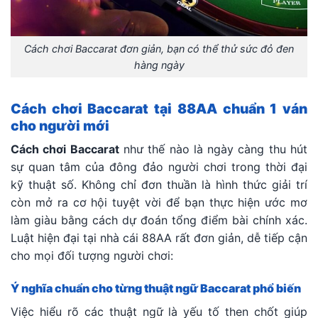
Cách chơi Baccarat đơn giản, bạn có thể thử sức đỏ đen
hàng ngày
Cách chơi Baccarat tại 88AA chuẩn 1 ván
cho người mới
Cách chơi Baccarat
như thế nào là ngày càng thu hút
sự quan tâm của đông đảo người chơi trong thời đại
kỹ thuật số. Không chỉ đơn thuần là hình thức giải trí
còn mở ra cơ hội tuyệt vời để bạn thực hiện ước mơ
làm giàu bằng cách dự đoán tổng điểm bài chính xác.
Luật hiện đại tại nhà cái 88AA rất đơn giản, dễ tiếp cận
cho mọi đối tượng người chơi:
Ý nghĩa chuẩn cho từng thuật ngữ Baccarat phổ biến
Việc hiểu rõ các thuật ngữ là yếu tố then chốt giúp