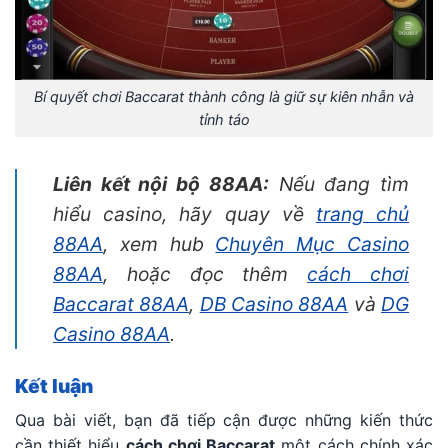
Bí quyết chơi Baccarat thành công là giữ sự kiên nhẫn và
tỉnh táo
Liên kết nội bộ 88AA:
Nếu đang tìm
hiểu casino, hãy quay về
trang chủ
88AA
, xem hub
Chuyên Mục Casino
88AA
, hoặc đọc thêm
cách chơi
Baccarat 88AA
,
DB Casino 88AA
và
DG
Casino 88AA
.
Kết luận
Qua bài viết, bạn đã tiếp cận được những kiến thức
cần thiết hiểu
cách chơi Baccarat
một cách chính xác