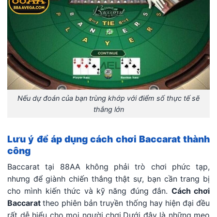
Nếu dự đoán của bạn trùng khớp với điểm số thực tế sẽ
thắng lớn
Lưu ý để áp dụng cách chơi Baccarat thành
công
Baccarat tại 88AA không phải trò chơi phức tạp,
nhưng để giành chiến thắng thật sự, bạn cần trang bị
cho mình kiến thức và kỹ năng đúng đắn.
Cách chơi
Baccarat
theo phiên bản truyền thống hay hiện đại đều
rất dễ hiểu cho mọi người chơi.Dưới đây là những mẹo