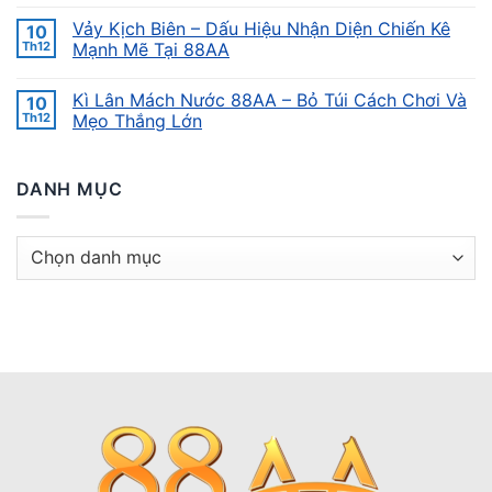
Vảy Kịch Biên – Dấu Hiệu Nhận Diện Chiến Kê
10
Th12
Mạnh Mẽ Tại 88AA
Kì Lân Mách Nước 88AA – Bỏ Túi Cách Chơi Và
10
Th12
Mẹo Thắng Lớn
DANH MỤC
Danh
mục