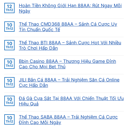
Hoàn Tiền Không Giới Hạn 88AA: Rút Ngay Mỗi
12
Th12
Ngày
Thể Thao CMD368 88AA – Sảnh Cá Cược Uy
10
Th12
Tín Chuẩn Quốc Tế
Thể Thao BTI 88AA – Sảnh Cược Hot Với Nhiều
10
Th12
Trò Chơi Hấp Dẫn
Bbin Casino 88AA – Thương Hiệu Game Đỉnh
10
Th12
Cao Cho Mọi Bet Thủ
JILI Bắn Cá 88AA – Trải Nghiệm Săn Cá Online
10
Th12
Cực Hấp Dẫn
Đá Gà Cựa Sắt Tại 88AA Với Chiến Thuật Tối Ưu
10
Th12
Hiệu Quả
Thể Thao SABA 88AA – Trải Nghiệm Cá Cược
10
Th12
Đỉnh Cao Mỗi Ngày