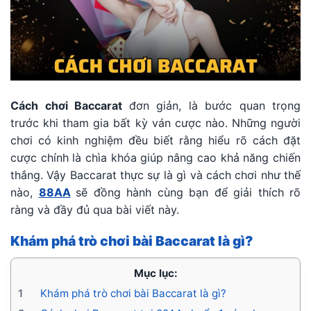
Cách chơi Baccarat
đơn giản, là bước quan trọng
trước khi tham gia bất kỳ ván cược nào. Những người
chơi có kinh nghiệm đều biết rằng hiểu rõ cách đặt
cược chính là chìa khóa giúp nâng cao khả năng chiến
thắng. Vậy Baccarat thực sự là gì và cách chơi như thế
nào,
88AA
sẽ đồng hành cùng bạn để giải thích rõ
ràng và đầy đủ qua bài viết này.
Khám phá trò chơi bài Baccarat là gì?
Mục lục:
1
Khám phá trò chơi bài Baccarat là gì?