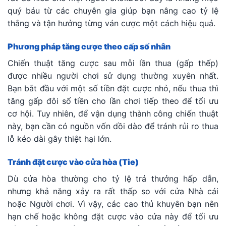
quý báu từ các chuyên gia giúp bạn nâng cao tỷ lệ
thắng và tận hưởng từng ván cược một cách hiệu quả.
Phương pháp tăng cược theo cấp số nhân
Chiến thuật tăng cược sau mỗi lần thua (gấp thếp)
được nhiều người chơi sử dụng thường xuyên nhất.
Bạn bắt đầu với một số tiền đặt cược nhỏ, nếu thua thì
tăng gấp đôi số tiền cho lần chơi tiếp theo để tối ưu
cơ hội. Tuy nhiên, để vận dụng thành công chiến thuật
này, bạn cần có nguồn vốn dồi dào để tránh rủi ro thua
lỗ kéo dài gây thiệt hại lớn.
Tránh đặt cược vào cửa hòa (Tie)
Dù cửa hòa thường cho tỷ lệ trả thưởng hấp dẫn,
nhưng khả năng xảy ra rất thấp so với cửa Nhà cái
hoặc Người chơi. Vì vậy, các cao thủ khuyên bạn nên
hạn chế hoặc không đặt cược vào cửa này để tối ưu